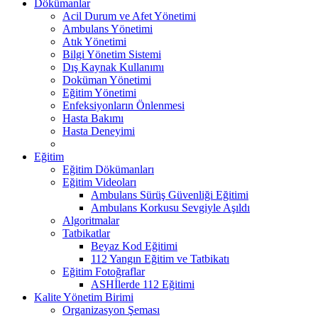
Dökümanlar
Acil Durum ve Afet Yönetimi
Ambulans Yönetimi
Atık Yönetimi
Bilgi Yönetim Sistemi
Dış Kaynak Kullanımı
Doküman Yönetimi
Eğitim Yönetimi
Enfeksiyonların Önlenmesi
Hasta Bakımı
Hasta Deneyimi
Eğitim
Eğitim Dökümanları
Eğitim Videoları
Ambulans Sürüş Güvenliği Eğitimi
Ambulans Korkusu Sevgiyle Aşıldı
Algoritmalar
Tatbikatlar
Beyaz Kod Eğitimi
112 Yangın Eğitim ve Tatbikatı
Eğitim Fotoğraflar
ASHİlerde 112 Eğitimi
Kalite Yönetim Birimi
Organizasyon Şeması