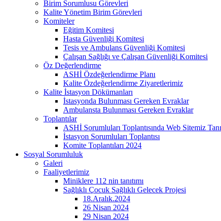
Birim Sorumlusu Görevleri
Kalite Yönetim Birim Görevleri
Komiteler
Eğitim Komitesi
Hasta Güvenliği Komitesi
Tesis ve Ambulans Güvenliği Komitesi
Çalışan Sağlığı ve Çalışan Güvenliği Komitesi
Öz Değerlendirme
ASHİ Özdeğerlendirme Planı
Kalite Özdeğerlendirme Ziyaretlerimiz
Kalite İstasyon Dökümanları
İstasyonda Bulunması Gereken Evraklar
Ambulansta Bulunması Gereken Evraklar
Toplantılar
ASHİ Sorumluları Toplantısında Web Sitemiz Tanıt
İstasyon Sorumluları Toplantısı
Komite Toplantıları 2024
Sosyal Sorumluluk
Galeri
Faaliyetlerimiz
Miniklere 112 nin tanıtımı
Sağlıklı Çocuk Sağlıklı Gelecek Projesi
18.Aralık.2024
26 Nisan 2024
29 Nisan 2024