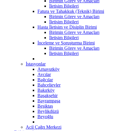
Birimin Görev ve Amaçları
İletişim Bilgileri
Fatura ve Tahakkuk (Teknik) Birimi
Birimin Görev ve Amaçları
İletişim Bilgileri
Hasta İletişim ve Disiplin Birimi
Birimin Görev ve Amaçları
İletişim Bilgileri
İnceleme ve Soruşturma Birimi
Birimin Görev ve Amaçları
İletişim Bilgileri
İstasyonlar
Arnavutköy
Avcılar
Bağcılar
Bahçelievler
Bakırköy
Başakşehir
Bayrampaşa
Beşiktaş
Beylikdüzü
Beyoğlu
Acil Çağrı Merkezi