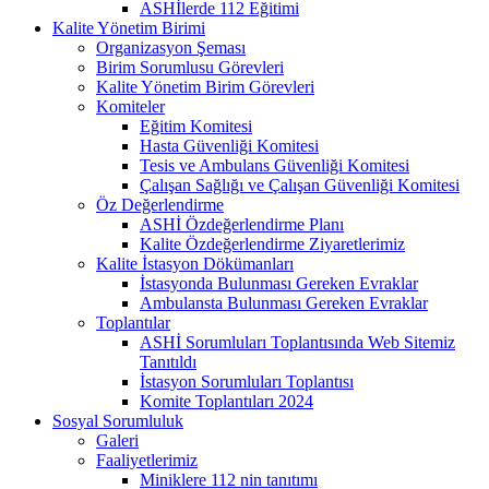
ASHİlerde 112 Eğitimi
Kalite Yönetim Birimi
Organizasyon Şeması
Birim Sorumlusu Görevleri
Kalite Yönetim Birim Görevleri
Komiteler
Eğitim Komitesi
Hasta Güvenliği Komitesi
Tesis ve Ambulans Güvenliği Komitesi
Çalışan Sağlığı ve Çalışan Güvenliği Komitesi
Öz Değerlendirme
ASHİ Özdeğerlendirme Planı
Kalite Özdeğerlendirme Ziyaretlerimiz
Kalite İstasyon Dökümanları
İstasyonda Bulunması Gereken Evraklar
Ambulansta Bulunması Gereken Evraklar
Toplantılar
ASHİ Sorumluları Toplantısında Web Sitemiz
Tanıtıldı
İstasyon Sorumluları Toplantısı
Komite Toplantıları 2024
Sosyal Sorumluluk
Galeri
Faaliyetlerimiz
Miniklere 112 nin tanıtımı