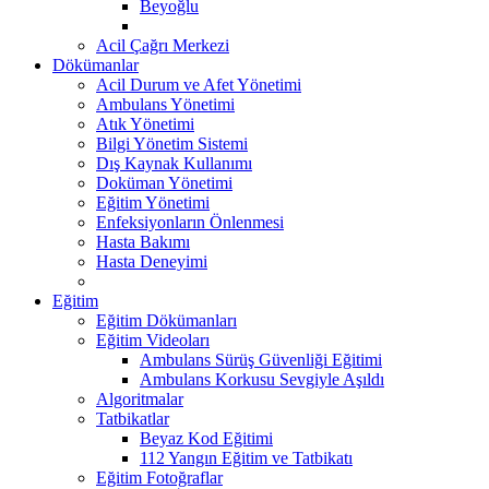
Beyoğlu
Acil Çağrı Merkezi
Dökümanlar
Acil Durum ve Afet Yönetimi
Ambulans Yönetimi
Atık Yönetimi
Bilgi Yönetim Sistemi
Dış Kaynak Kullanımı
Doküman Yönetimi
Eğitim Yönetimi
Enfeksiyonların Önlenmesi
Hasta Bakımı
Hasta Deneyimi
Eğitim
Eğitim Dökümanları
Eğitim Videoları
Ambulans Sürüş Güvenliği Eğitimi
Ambulans Korkusu Sevgiyle Aşıldı
Algoritmalar
Tatbikatlar
Beyaz Kod Eğitimi
112 Yangın Eğitim ve Tatbikatı
Eğitim Fotoğraflar