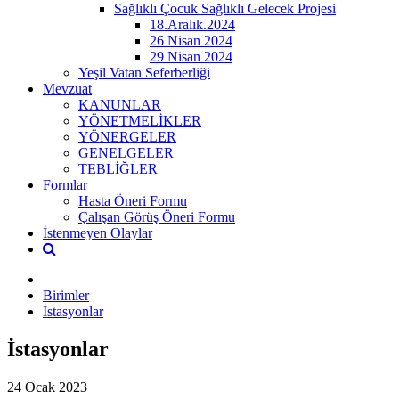
Sağlıklı Çocuk Sağlıklı Gelecek Projesi
18.Aralık.2024
26 Nisan 2024
29 Nisan 2024
Yeşil Vatan Seferberliği
Mevzuat
KANUNLAR
YÖNETMELİKLER
YÖNERGELER
GENELGELER
TEBLİĞLER
Formlar
Hasta Öneri Formu
Çalışan Görüş Öneri Formu
İstenmeyen Olaylar
Birimler
İstasyonlar
İstasyonlar
24 Ocak 2023