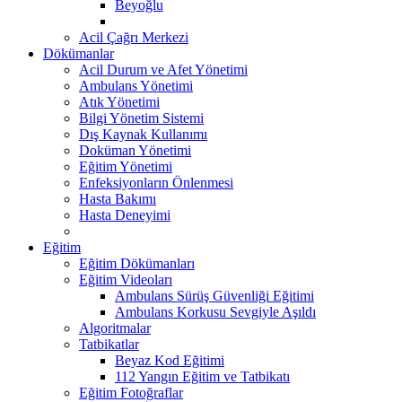
Beyoğlu
Acil Çağrı Merkezi
Dökümanlar
Acil Durum ve Afet Yönetimi
Ambulans Yönetimi
Atık Yönetimi
Bilgi Yönetim Sistemi
Dış Kaynak Kullanımı
Doküman Yönetimi
Eğitim Yönetimi
Enfeksiyonların Önlenmesi
Hasta Bakımı
Hasta Deneyimi
Eğitim
Eğitim Dökümanları
Eğitim Videoları
Ambulans Sürüş Güvenliği Eğitimi
Ambulans Korkusu Sevgiyle Aşıldı
Algoritmalar
Tatbikatlar
Beyaz Kod Eğitimi
112 Yangın Eğitim ve Tatbikatı
Eğitim Fotoğraflar