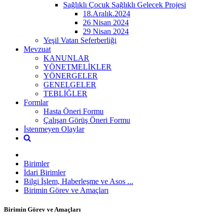
Sağlıklı Çocuk Sağlıklı Gelecek Projesi
18.Aralık.2024
26 Nisan 2024
29 Nisan 2024
Yeşil Vatan Seferberliği
Mevzuat
KANUNLAR
YÖNETMELİKLER
YÖNERGELER
GENELGELER
TEBLİĞLER
Formlar
Hasta Öneri Formu
Çalışan Görüş Öneri Formu
İstenmeyen Olaylar
Birimler
İdari Birimler
Bilgi İşlem, Haberleşme ve Asos ...
Birimin Görev ve Amaçları
Birimin Görev ve Amaçları