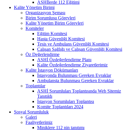
ASHİlerde 112 Eğitimi
Kalite Yönetim Birimi
Organizasyon Şeması
Birim Sorumlusu Görevleri
Kalite Yönetim Birim Görevleri
Komiteler
Eğitim Komitesi
Hasta Güvenliği Komitesi
Tesis ve Ambulans Güvenliği Komitesi
Çalışan Sağlığı ve Çalışan Güvenliği Komitesi
Öz Değerlendirme
ASHİ Özdeğerlendirme Planı
Kalite Özdeğerlendirme Ziyaretlerimiz
Kalite İstasyon Dökümanları
İstasyonda Bulunması Gereken Evraklar
Ambulansta Bulunması Gereken Evraklar
Toplantılar
ASHİ Sorumluları Toplantısında Web Sitemiz
Tanıtıldı
İstasyon Sorumluları Toplantısı
Komite Toplantıları 2024
Sosyal Sorumluluk
Galeri
Faaliyetlerimiz
Miniklere 112 nin tanıtımı