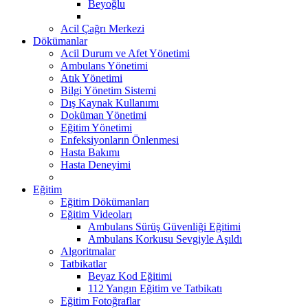
Beyoğlu
Acil Çağrı Merkezi
Dökümanlar
Acil Durum ve Afet Yönetimi
Ambulans Yönetimi
Atık Yönetimi
Bilgi Yönetim Sistemi
Dış Kaynak Kullanımı
Doküman Yönetimi
Eğitim Yönetimi
Enfeksiyonların Önlenmesi
Hasta Bakımı
Hasta Deneyimi
Eğitim
Eğitim Dökümanları
Eğitim Videoları
Ambulans Sürüş Güvenliği Eğitimi
Ambulans Korkusu Sevgiyle Aşıldı
Algoritmalar
Tatbikatlar
Beyaz Kod Eğitimi
112 Yangın Eğitim ve Tatbikatı
Eğitim Fotoğraflar