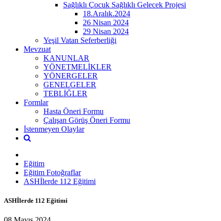
Sağlıklı Çocuk Sağlıklı Gelecek Projesi
18.Aralık.2024
26 Nisan 2024
29 Nisan 2024
Yeşil Vatan Seferberliği
Mevzuat
KANUNLAR
YÖNETMELİKLER
YÖNERGELER
GENELGELER
TEBLİĞLER
Formlar
Hasta Öneri Formu
Çalışan Görüş Öneri Formu
İstenmeyen Olaylar
Eğitim
Eğitim Fotoğraflar
ASHİlerde 112 Eğitimi
ASHİlerde 112 Eğitimi
08 Mayıs 2024