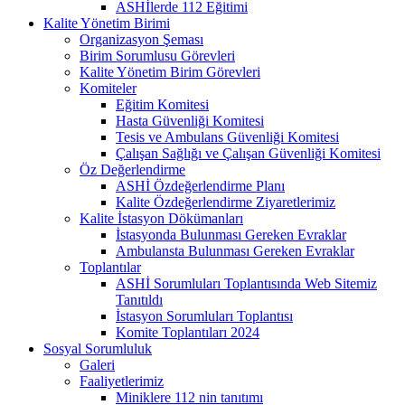
ASHİlerde 112 Eğitimi
Kalite Yönetim Birimi
Organizasyon Şeması
Birim Sorumlusu Görevleri
Kalite Yönetim Birim Görevleri
Komiteler
Eğitim Komitesi
Hasta Güvenliği Komitesi
Tesis ve Ambulans Güvenliği Komitesi
Çalışan Sağlığı ve Çalışan Güvenliği Komitesi
Öz Değerlendirme
ASHİ Özdeğerlendirme Planı
Kalite Özdeğerlendirme Ziyaretlerimiz
Kalite İstasyon Dökümanları
İstasyonda Bulunması Gereken Evraklar
Ambulansta Bulunması Gereken Evraklar
Toplantılar
ASHİ Sorumluları Toplantısında Web Sitemiz
Tanıtıldı
İstasyon Sorumluları Toplantısı
Komite Toplantıları 2024
Sosyal Sorumluluk
Galeri
Faaliyetlerimiz
Miniklere 112 nin tanıtımı