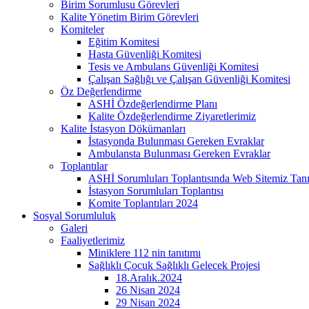
Birim Sorumlusu Görevleri
Kalite Yönetim Birim Görevleri
Komiteler
Eğitim Komitesi
Hasta Güvenliği Komitesi
Tesis ve Ambulans Güvenliği Komitesi
Çalışan Sağlığı ve Çalışan Güvenliği Komitesi
Öz Değerlendirme
ASHİ Özdeğerlendirme Planı
Kalite Özdeğerlendirme Ziyaretlerimiz
Kalite İstasyon Dökümanları
İstasyonda Bulunması Gereken Evraklar
Ambulansta Bulunması Gereken Evraklar
Toplantılar
ASHİ Sorumluları Toplantısında Web Sitemiz Tanıt
İstasyon Sorumluları Toplantısı
Komite Toplantıları 2024
Sosyal Sorumluluk
Galeri
Faaliyetlerimiz
Miniklere 112 nin tanıtımı
Sağlıklı Çocuk Sağlıklı Gelecek Projesi
18.Aralık.2024
26 Nisan 2024
29 Nisan 2024