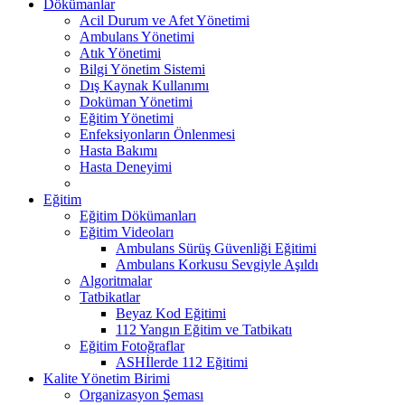
Dökümanlar
Acil Durum ve Afet Yönetimi
Ambulans Yönetimi
Atık Yönetimi
Bilgi Yönetim Sistemi
Dış Kaynak Kullanımı
Doküman Yönetimi
Eğitim Yönetimi
Enfeksiyonların Önlenmesi
Hasta Bakımı
Hasta Deneyimi
Eğitim
Eğitim Dökümanları
Eğitim Videoları
Ambulans Sürüş Güvenliği Eğitimi
Ambulans Korkusu Sevgiyle Aşıldı
Algoritmalar
Tatbikatlar
Beyaz Kod Eğitimi
112 Yangın Eğitim ve Tatbikatı
Eğitim Fotoğraflar
ASHİlerde 112 Eğitimi
Kalite Yönetim Birimi
Organizasyon Şeması