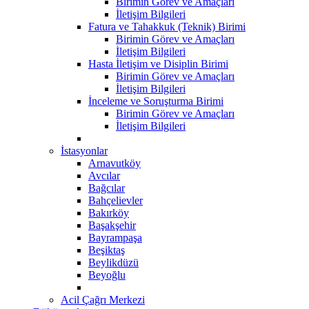
Birimin Görev ve Amaçları
İletişim Bilgileri
Fatura ve Tahakkuk (Teknik) Birimi
Birimin Görev ve Amaçları
İletişim Bilgileri
Hasta İletişim ve Disiplin Birimi
Birimin Görev ve Amaçları
İletişim Bilgileri
İnceleme ve Soruşturma Birimi
Birimin Görev ve Amaçları
İletişim Bilgileri
İstasyonlar
Arnavutköy
Avcılar
Bağcılar
Bahçelievler
Bakırköy
Başakşehir
Bayrampaşa
Beşiktaş
Beylikdüzü
Beyoğlu
Acil Çağrı Merkezi