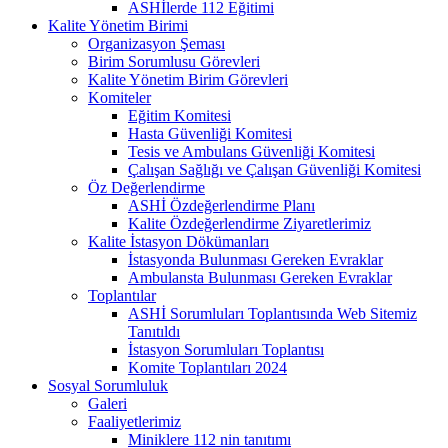
ASHİlerde 112 Eğitimi
Kalite Yönetim Birimi
Organizasyon Şeması
Birim Sorumlusu Görevleri
Kalite Yönetim Birim Görevleri
Komiteler
Eğitim Komitesi
Hasta Güvenliği Komitesi
Tesis ve Ambulans Güvenliği Komitesi
Çalışan Sağlığı ve Çalışan Güvenliği Komitesi
Öz Değerlendirme
ASHİ Özdeğerlendirme Planı
Kalite Özdeğerlendirme Ziyaretlerimiz
Kalite İstasyon Dökümanları
İstasyonda Bulunması Gereken Evraklar
Ambulansta Bulunması Gereken Evraklar
Toplantılar
ASHİ Sorumluları Toplantısında Web Sitemiz
Tanıtıldı
İstasyon Sorumluları Toplantısı
Komite Toplantıları 2024
Sosyal Sorumluluk
Galeri
Faaliyetlerimiz
Miniklere 112 nin tanıtımı