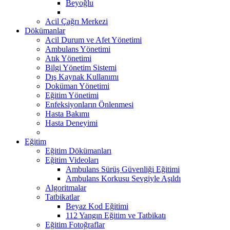
Beyoğlu
Acil Çağrı Merkezi
Dökümanlar
Acil Durum ve Afet Yönetimi
Ambulans Yönetimi
Atık Yönetimi
Bilgi Yönetim Sistemi
Dış Kaynak Kullanımı
Doküman Yönetimi
Eğitim Yönetimi
Enfeksiyonların Önlenmesi
Hasta Bakımı
Hasta Deneyimi
Eğitim
Eğitim Dökümanları
Eğitim Videoları
Ambulans Sürüş Güvenliği Eğitimi
Ambulans Korkusu Sevgiyle Aşıldı
Algoritmalar
Tatbikatlar
Beyaz Kod Eğitimi
112 Yangın Eğitim ve Tatbikatı
Eğitim Fotoğraflar