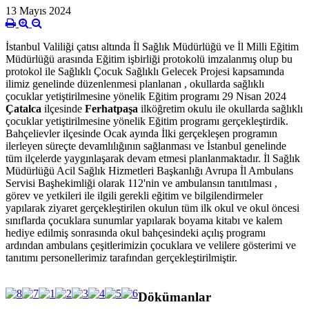
13 Mayıs 2024
İstanbul Valiliği çatısı altında İl Sağlık Müdürlüğü ve İl Milli Eğitim
Müdürlüğü arasında Eğitim işbirliği protokolü imzalanmış olup bu
protokol ile Sağlıklı Çocuk Sağlıklı Gelecek Projesi kapsamında
ilimiz genelinde düzenlenmesi planlanan , okullarda sağlıklı
çocuklar yetiştirilmesine yönelik Eğitim programı 29 Nisan 2024
Çatalca
ilçesinde
Ferhatpaşa
ilköğretim okulu ile okullarda sağlıklı
çocuklar yetiştirilmesine yönelik Eğitim programı gerçekleştirdik.
Bahçelievler ilçesinde Ocak ayında İlki gerçekleşen programın
ilerleyen süreçte devamlılığının sağlanması ve İstanbul genelinde
tüm ilçelerde yaygınlaşarak devam etmesi planlanmaktadır. İl Sağlık
Müdürlüğü Acil Sağlık Hizmetleri Başkanlığı Avrupa İl Ambulans
Servisi Başhekimliği olarak 112'nin ve ambulansın tanıtılması ,
görev ve yetkileri ile ilgili gerekli eğitim ve bilgilendirmeler
yapılarak ziyaret gerçekleştirilen okulun tüm ilk okul ve okul öncesi
sınıflarda çocuklara sunumlar yapılarak boyama kitabı ve kalem
hediye edilmiş sonrasında okul bahçesindeki açılış programı
ardından ambulans çeşitlerimizin çocuklara ve velilere gösterimi ve
tanıtımı personellerimiz tarafından gerçekleştirilmiştir.
Dökümanlar