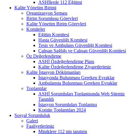
ASHİlerde 112 Eğitimi
Kalite Yönetim Birimi
Organizasyon Şeması
Birim Sorumlusu Görevleri
Kalite Yönetim Birim Görevleri
Komiteler
Eğitim Komitesi
Hasta Güvenliği Komitesi
Tesis ve Ambulans Güvenliği Komitesi
Çalışan Sağlığı ve Çalışan Güvenliği Komitesi
Öz Değerlendirme
ASHİ Özdeğerlendirme Planı
Kalite Özdeğerlendirme Ziyaretlerimiz
Kalite İstasyon Dökümanları
İstasyonda Bulunması Gereken Evraklar
Ambulansta Bulunması Gereken Evraklar
Toplantılar
ASHİ Sorumluları Toplantısında Web Sitemiz
Tanıtıldı
İstasyon Sorumluları Toplantısı
Komite Toplantıları 2024
Sosyal Sorumluluk
Galeri
Faaliyetlerimiz
Miniklere 112 nin tanıtımı