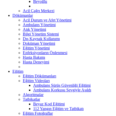
Beyoğlu
Acil Çağrı Merkezi
Dökümanlar
Acil Durum ve Afet Yönetimi
Ambulans Yönetimi
Atık Yönetimi
Bilgi Yönetim Sistemi
Dış Kaynak Kullanımı
Doküman Yönetimi
Eğitim Yönetimi
Enfeksiyonların Önlenmesi
Hasta Bakımı
Hasta Deneyimi
Eğitim
Eğitim Dökümanları
Eğitim Videoları
Ambulans Sürüş Güvenliği Eğitimi
Ambulans Korkusu Sevgiyle Aşıldı
Algoritmalar
Tatbikatlar
Beyaz Kod Eğitimi
112 Yangın Eğitim ve Tatbikatı
Eğitim Fotoğraflar