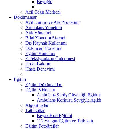
Beyoğlu
Acil Çağrı Merkezi
Dökümanlar
Acil Durum ve Afet Yönetimi
Ambulans Yönetimi
Atık Yönetimi
Bilgi Yönetim Sistemi
Dış Kaynak Kullanımı
Doküman Yönetimi
Eğitim Yönetimi
Enfeksiyonların Önlenmesi
Hasta Bakımı
Hasta Deneyimi
Eğitim
Eğitim Dökümanları
Eğitim Videoları
Ambulans Sürüş Güvenliği Eğitimi
Ambulans Korkusu Sevgiyle Aşıldı
Algoritmalar
Tatbikatlar
Beyaz Kod Eğitimi
112 Yangın Eğitim ve Tatbikatı
Eğitim Fotoğraflar