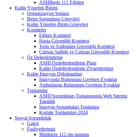
ASHİlerde 112 Eğitimi
Kalite Yönetim Birimi
Organizasyon Şeması
Birim Sorumlusu Görevleri
Kalite Yönetim Birim Görevleri
Komiteler
Eğitim Komitesi
Hasta Güvenliği Komitesi
Tesis ve Ambulans Güvenliği Komitesi
Çalışan Sağlığı ve Çalışan Güvenliği Komitesi
Öz Değerlendirme
ASHİ Özdeğerlendirme Planı
Kalite Özdeğerlendirme Ziyaretlerimiz
Kalite İstasyon Dökümanları
İstasyonda Bulunması Gereken Evraklar
Ambulansta Bulunması Gereken Evraklar
Toplantılar
ASHİ Sorumluları Toplantısında Web Sitemiz
Tanıtıldı
İstasyon Sorumluları Toplantısı
Komite Toplantıları 2024
Sosyal Sorumluluk
Galeri
Faaliyetlerimiz
Miniklere 112 nin tanıtımı