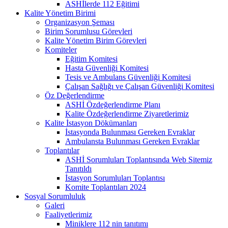
ASHİlerde 112 Eğitimi
Kalite Yönetim Birimi
Organizasyon Şeması
Birim Sorumlusu Görevleri
Kalite Yönetim Birim Görevleri
Komiteler
Eğitim Komitesi
Hasta Güvenliği Komitesi
Tesis ve Ambulans Güvenliği Komitesi
Çalışan Sağlığı ve Çalışan Güvenliği Komitesi
Öz Değerlendirme
ASHİ Özdeğerlendirme Planı
Kalite Özdeğerlendirme Ziyaretlerimiz
Kalite İstasyon Dökümanları
İstasyonda Bulunması Gereken Evraklar
Ambulansta Bulunması Gereken Evraklar
Toplantılar
ASHİ Sorumluları Toplantısında Web Sitemiz
Tanıtıldı
İstasyon Sorumluları Toplantısı
Komite Toplantıları 2024
Sosyal Sorumluluk
Galeri
Faaliyetlerimiz
Miniklere 112 nin tanıtımı