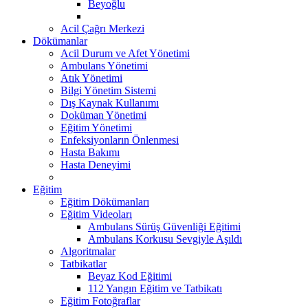
Beyoğlu
Acil Çağrı Merkezi
Dökümanlar
Acil Durum ve Afet Yönetimi
Ambulans Yönetimi
Atık Yönetimi
Bilgi Yönetim Sistemi
Dış Kaynak Kullanımı
Doküman Yönetimi
Eğitim Yönetimi
Enfeksiyonların Önlenmesi
Hasta Bakımı
Hasta Deneyimi
Eğitim
Eğitim Dökümanları
Eğitim Videoları
Ambulans Sürüş Güvenliği Eğitimi
Ambulans Korkusu Sevgiyle Aşıldı
Algoritmalar
Tatbikatlar
Beyaz Kod Eğitimi
112 Yangın Eğitim ve Tatbikatı
Eğitim Fotoğraflar