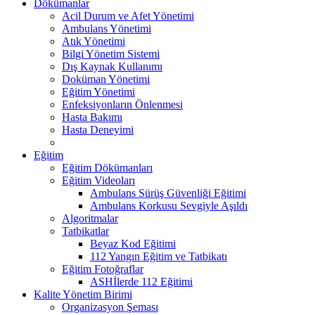
Dökümanlar
Acil Durum ve Afet Yönetimi
Ambulans Yönetimi
Atık Yönetimi
Bilgi Yönetim Sistemi
Dış Kaynak Kullanımı
Doküman Yönetimi
Eğitim Yönetimi
Enfeksiyonların Önlenmesi
Hasta Bakımı
Hasta Deneyimi
Eğitim
Eğitim Dökümanları
Eğitim Videoları
Ambulans Sürüş Güvenliği Eğitimi
Ambulans Korkusu Sevgiyle Aşıldı
Algoritmalar
Tatbikatlar
Beyaz Kod Eğitimi
112 Yangın Eğitim ve Tatbikatı
Eğitim Fotoğraflar
ASHİlerde 112 Eğitimi
Kalite Yönetim Birimi
Organizasyon Şeması