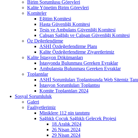
Birim Sorumlusu Görevleri
Kalite Yönetim Birim Görevleri
Komiteler
Eğitim Komitesi
Hasta Güvenliği Komitesi
Tesis ve Ambulans Güvenliği Komitesi
Çalışan Sağlığı ve Çalışan Güvenliği Komitesi
Öz Değerlendirme
ASHİ Özdeğerlendirme Planı
Kalite Özdeğerlendirme Ziyaretlerimiz
Kalite İstasyon Dökümanları
İstasyonda Bulunması Gereken Evraklar
Ambulansta Bulunması Gereken Evraklar
Toplantılar
ASHİ Sorumluları Toplantısında Web Sitemiz Tanıt
İstasyon Sorumluları Toplantısı
Komite Toplantıları 2024
Sosyal Sorumluluk
Galeri
Faaliyetlerimiz
Miniklere 112 nin tanıtımı
Sağlıklı Çocuk Sağlıklı Gelecek Projesi
18.Aralık.2024
26 Nisan 2024
29 Nisan 2024