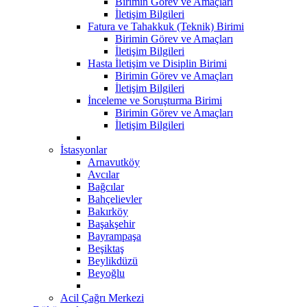
Birimin Görev ve Amaçları
İletişim Bilgileri
Fatura ve Tahakkuk (Teknik) Birimi
Birimin Görev ve Amaçları
İletişim Bilgileri
Hasta İletişim ve Disiplin Birimi
Birimin Görev ve Amaçları
İletişim Bilgileri
İnceleme ve Soruşturma Birimi
Birimin Görev ve Amaçları
İletişim Bilgileri
İstasyonlar
Arnavutköy
Avcılar
Bağcılar
Bahçelievler
Bakırköy
Başakşehir
Bayrampaşa
Beşiktaş
Beylikdüzü
Beyoğlu
Acil Çağrı Merkezi